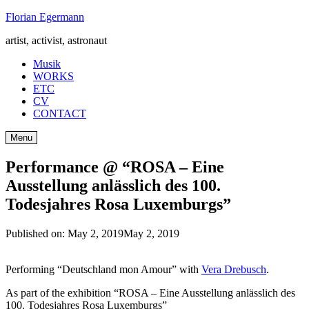
Skip
Florian Egermann
to
artist, activist, astronaut
content
Musik
WORKS
ETC
CV
CONTACT
Menu
Performance @ “ROSA – Eine
Ausstellung anlässlich des 100.
Todesjahres Rosa Luxemburgs”
Published on:
May 2, 2019
May 2, 2019
Performing “Deutschland mon Amour” with
Vera Drebusch
.
As part of the exhibition “ROSA – Eine Ausstellung anlässlich des
100. Todesjahres Rosa Luxemburgs”